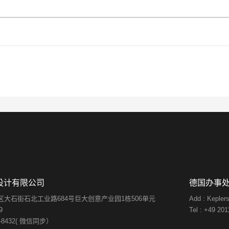
设计有限公司
德国办事
番禺区大石街石北工业路684号巨大创意产业园1栋506单元
Add : Kepler
9
Tel : +49 20
223-8432( 微信同步）